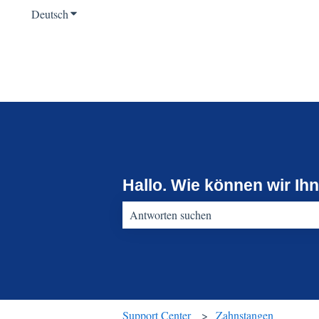
Deutsch
Untermenü für Übersetzungen anzeigen
Hallo. Wie können wir Ih
Es gibt keine Vorschläge, da das Suchfeld 
Support Center
Zahnstangen