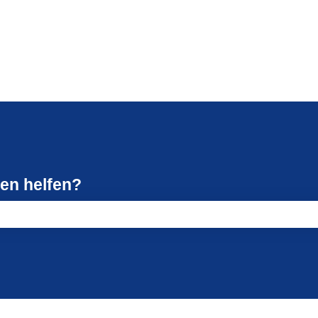
nen helfen?
leer ist.