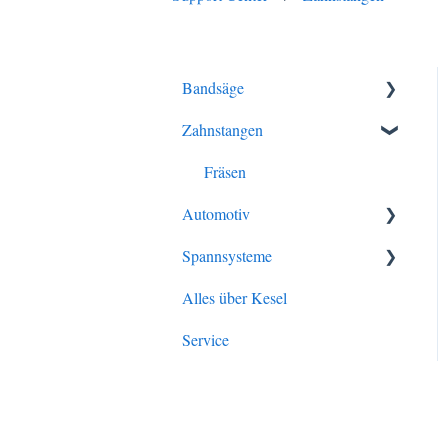
Bandsäge
Zahnstangen
B240M
Fräsen
Automotiv
Spannsysteme
S250M
Alles über Kesel
Kreuzverzahnung
ZSP
Service
CNC
ARNO mech/hydr
ARNO mech/mech